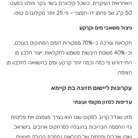
האחראית העיקרית, כשכל קילוגרם בשר בקר פולט כמעט
50 ק"ג של פחמן דו-חמצני – פי 25 יותר מקילוגרם טופו.
ניצול משאבי מים וקרקע
חקלאות צורכת כ-70% ממקורות המים המתוקים בעולם,
וכ-40% משטח היבשות משמש לחקלאות. ייצור חלבון מן
החי דורש פי כמה וכמה יותר קרקע ומים בהשוואה לחלבון מן
הצומח.
עקרונות ליישום תזונה בת קיימא
עדיפות למזון מקומי ועונתי
מזון שגדל קרוב למקום שבו הוא נצרך מצמצם את פליטות
גזי החממה הכרוכות בהובלה למרחקים ארוכים. בישראל,
שוקי איכרים ומיזמים של חקלאות נתמכת קהילה מציעים