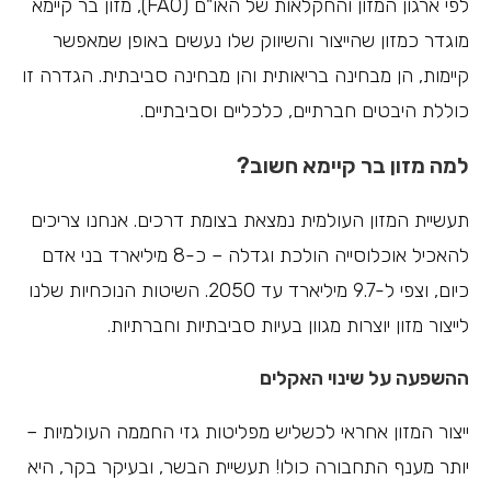
לפי ארגון המזון והחקלאות של האו"ם (FAO), מזון בר קיימא
מוגדר כמזון שהייצור והשיווק שלו נעשים באופן שמאפשר
קיימות, הן מבחינה בריאותית והן מבחינה סביבתית. הגדרה זו
כוללת היבטים חברתיים, כלכליים וסביבתיים.
למה מזון בר קיימא חשוב?
תעשיית המזון העולמית נמצאת בצומת דרכים. אנחנו צריכים
להאכיל אוכלוסייה הולכת וגדלה – כ-8 מיליארד בני אדם
כיום, וצפי ל-9.7 מיליארד עד 2050. השיטות הנוכחיות שלנו
לייצור מזון יוצרות מגוון בעיות סביבתיות וחברתיות.
ההשפעה על שינוי האקלים
ייצור המזון אחראי לכשליש מפליטות גזי החממה העולמיות –
יותר מענף התחבורה כולו! תעשיית הבשר, ובעיקר בקר, היא