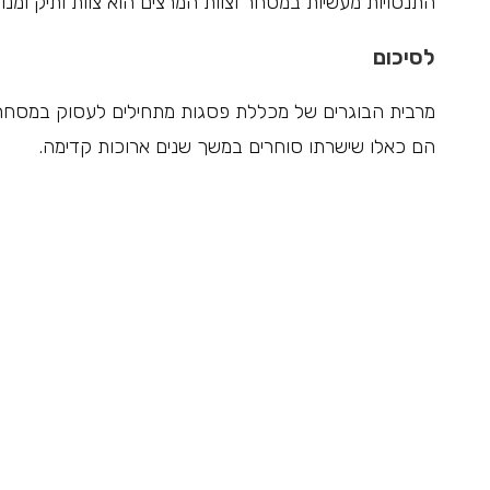
התנסויות מעשיות במסחר וצוות המרצים הוא צוות ותיק ומנוס
לסיכום
מרבית הבוגרים של מכללת פסגות מתחילים לעסוק במסחר ז
הם כאלו שישרתו סוחרים במשך שנים ארוכות קדימה.