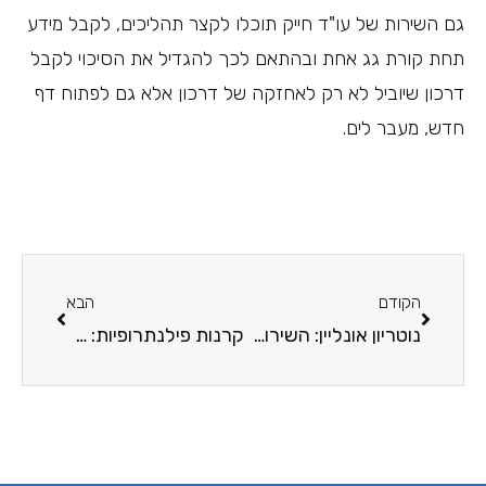
גם השירות של עו"ד חייק תוכלו לקצר תהליכים, לקבל מידע
תחת קורת גג אחת ובהתאם לכך להגדיל את הסיכוי לקבל
דרכון שיוביל לא רק לאחזקה של דרכון אלא גם לפתוח דף
חדש, מעבר לים.
הקודם
הבא
נוטריון אונליין: השירות האינטרנטי שיחסוך לכם זמן
קרנות פילנתרופיות: אתר אטלס מביא לכן אותן – אונליין