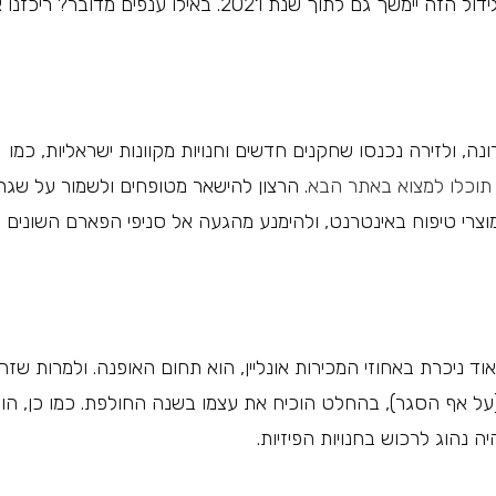
משמעותי במכירות מקוונות בשנה האחרונה, והצפי הוא שהגידול הזה יימשך גם לתוך שנת 2021. באילו ענפים מדובר? 
ולזירה נכנסו שחקנים חדשים וחנויות מקוונות ישראליות, כמו
תוכלו למצוא באתר הבא
. הרצון להישאר מטופחים ולשמור על שגר
וצרי טיפוח באינטרנט, ולהימנע מהגעה אל סניפי הפארם השונים
 ניכרת באחוזי המכירות אונליין, הוא תחום האופנה. ולמרות שזה
על אף הסגר), בהחלט הוכיח את עצמו בשנה החולפת. כמו כן, הור
ה נהוג לרכוש בחנויות הפיזיות.