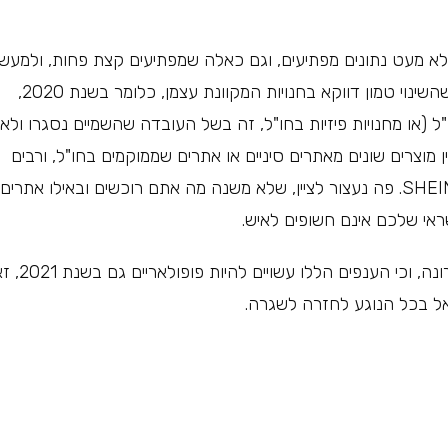
לא מעט נתונים מפתיעים, וגם כאלה שמפתיעים קצת פחות, ולמעש
בשנת 2020 היקף הקניות באינטרנט זהה לשנת 2019, כשהשינוי טמון דווקא בחנויות המקוונת עצמן, כלומר בשנת 2020,
 (או מחנויות פיזיות בחו"ל, זה בשל העובדה שהשמיים נסגרו ולא
מוצרים שונים מאתרים סיניים או אתרים שממוקמים בחו"ל, ורבים
או להזמין בגדים דרך אתר SHEIN. פה נעצור לציין, שלא משנה מה אתם רוכשים ובאילו אתרים
אי שלכם אינם חשופים לאיש.
נראה שיש כמה וכמה ענפי צרכנות שצלחו את השנה האחרונה, וכי 
ל בכל הנוגע לחזרה לשגרה.