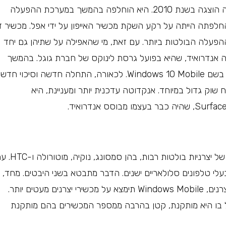
Windows Mobile הושקה בשנת 2000 וגרסתה האחרונה הוצגה בשנת 2010. היא הוחלפה בהמשך במערכת ההפעלה
Windows P. על פי ראיון שנתן ביל גייטס ב-2019, החלפתה הייתה על רקע השקת מכשיר האייפון על ידי אפל. מכשיר
לאחת ממערכות ההפעלה הבולטות ביותר. עם זאת, מי שהאפילה על שתיהן גם יחד
 אנדרואיד, שהיא בפועל גרסת לינוקס של חברת גוגל. בהמשך
(2016) נכנסה לשוק מערכת הפעלה נוספת ממיקרוסופט, בשם Windows 10 Mobile. לכאורה, התחלה חדשה וסיכוי חדש
שוק גדול במיוחד. אנקדוטה עדכנית יותר ומעניינת, היא
Windows Mobile הותקנה בעבר על טלפונים סלולאריים של יצרניות בולטות רבות, בהן 
לי טלפונים סלולאריים ישנים. הדבר מתבטא בשני היבטים. מחד,
בשונה מאנדרואיד שמותקנת על מכשירים ממגוון רחב של יצרנים, Windows Mobile תימצא על מכשירי יצרנים מעטים יותר.
ל בו היא מותקנת, קטן בהרבה ממספר המכשירים בהם מותקנת