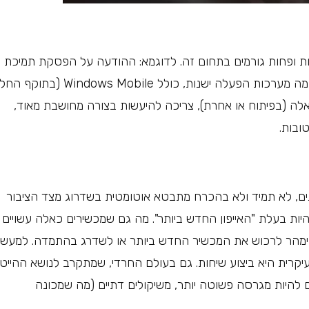
ת ופחות גורמים בתחום זה. לדוגמא: ההודעה על הפסקת תמיכת
ווטסאפ (שבבעלות פייסבוק כיום) בסמארטפונים מבוססי כמה מערכות הפעלה ישנות, כולל Windows Mobile (בתוקף הח
רכות כאלה (בפיתוח או אחרת), צריכה להיעשות בצורה מחושבת מאוד,
ובות.
ם, לא תמיד ולא בהכרח מתבטא אוטומטית בשדרוג מצד הציבור
היות בעלת "האייפון החדש ביותר". מה גם שמכשירים כאלה עשויים
לא ימהר לרכוש את המכשיר החדש ביותר או לשדרג בהתמדה. למעשה
קרית היא ביצוע שיחות. גם בעולם החרדי, שמתקרב לנושא ההייט
היות מגרסה פשוטה יותר, משיקולים דתיים (מה שמכונה