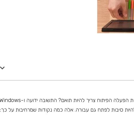
כאשר מפתחים אפליקציות לסמארטפונים, עבור אילו מערכות הפעלה הפיתוח צריך להיות תואם? התשובה ידועה ו-ndows